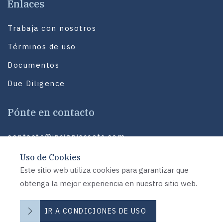
Enlaces
Trabaja con nosotros
Términos de uso
Documentos
Due Diligence
Pónte en contacto
contacto@insigniassets.com
Los Militares 5620,
Uso de Cookies
of. 905,
Este sitio web utiliza cookies para garantizar que
Santiago, Chile
obtenga la mejor experiencia en nuestro sitio web.
Siguenos
IR A CONDICIONES DE USO