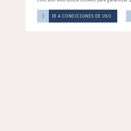
IR A CONDICIONES DE USO
Enlaces
Pónte e
Trabaja con nosotros
contacto
Términos de uso
Los Milita