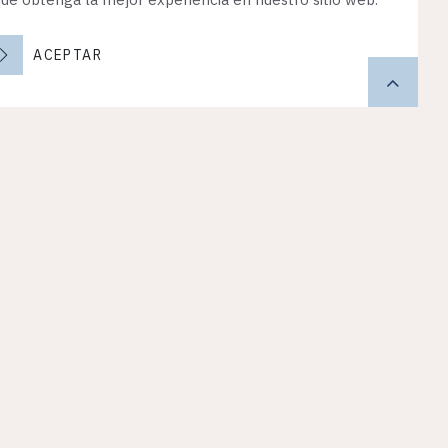
ACEPTAR
n contacto
Siguenos
@insigniassets.com
Linked In
res 5620,